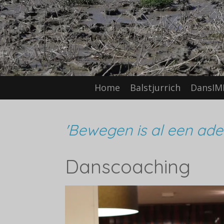
Home
Balstjurrich
DansIM
'Bewegen is al een ade
Danscoaching