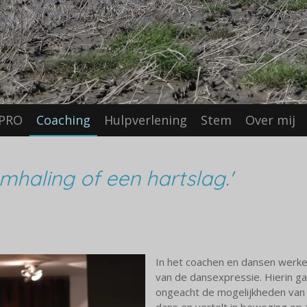
PRO
Coaching
Hulpverlening
Stem
Over mij
mhaling of een hartslag.'
In het coachen en dansen werk
van de dansexpressie. Hierin ga
ongeacht de mogelijkheden van h
dans en vertelt in beweging op z