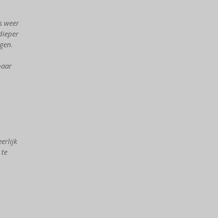
s weer
dieper
gen.
baar
erlijk
 te