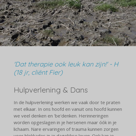
'Dat therapie ook leuk kan zijn!' - H
(18 jr, cliënt Fier)
Hulpverlening & Dans
In de hulpverlening werken we vaak door te praten
met elkaar. In ons hoofd en vanuit ons hoofd kunnen
we veel denken en 'be'denken. Herinneringen
worden opgeslagen in je hersenen maar óók in je
lichaam. Nare ervaringen of trauma kunnen zorgen
voor blokkades in je dagelijkse leven. Ook kan je