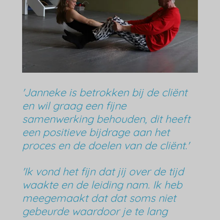
'Janneke is betrokken bij de cliënt
en wil graag een fijne
samenwerking behouden, dit heeft
een positieve bijdrage aan het
proces en de doelen van de cliënt.'
'Ik vond het fijn dat jij over de tijd
waakte en de leiding nam. Ik heb
meegemaakt dat dat soms niet
gebeurde waardoor je te lang